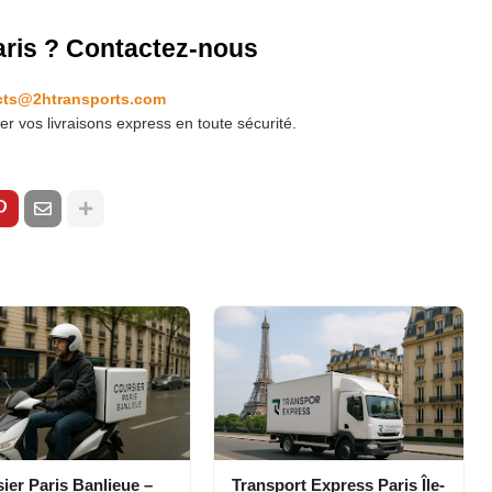
aris ? Contactez-nous
cts@2htransports.com
r vos livraisons express en toute sécurité.
ier Paris Banlieue –
Transport Express Paris Île-