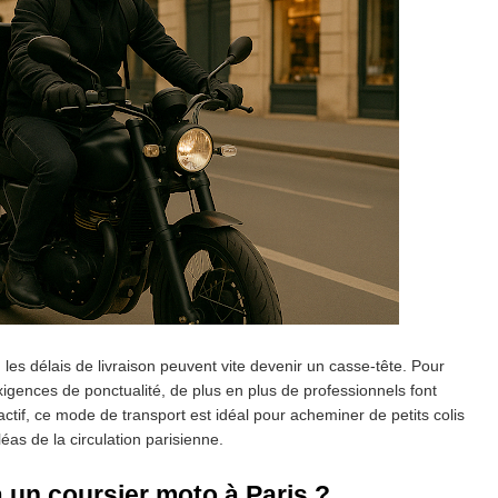
, les délais de livraison peuvent vite devenir un casse-tête. Pour
igences de ponctualité, de plus en plus de professionnels font
éactif, ce mode de transport est idéal pour acheminer de petits colis
éas de la circulation parisienne.
à un coursier moto à Paris ?