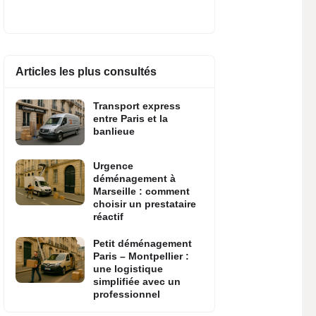
Articles les plus consultés
Transport express
entre Paris et la
banlieue
Urgence
déménagement à
Marseille : comment
choisir un prestataire
réactif
Petit déménagement
Paris – Montpellier :
une logistique
simplifiée avec un
professionnel